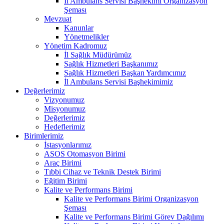
İl Ambulans Servisi Başhekimi Organizasyon
Şeması
Mevzuat
Kanunlar
Yönetmelikler
Yönetim Kadromuz
İl Sağlık Müdürümüz
Sağlık Hizmetleri Başkanımız
Sağlık Hizmetleri Başkan Yardımcımız
İl Ambulans Servisi Başhekimimiz
Değerlerimiz
Vizyonumuz
Misyonumuz
Değerlerimiz
Hedeflerimiz
Birimlerimiz
İstasyonlarımız
ASOS Otomasyon Birimi
Araç Birimi
Tıbbi Cihaz ve Teknik Destek Birimi
Eğitim Birimi
Kalite ve Performans Birimi
Kalite ve Performans Birimi Organizasyon
Şeması
Kalite ve Performans Birimi Görev Dağılımı