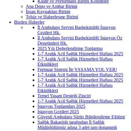
Kalite ve Performans Birimi Komiteler
Ana Depo ve Ambar Birimi
İnsan Kaynakları Birimi
Telsiz ve Haberleşme Birimi
Bizden Haberler
İl Ambulans Servisi Başhekimliği İstasyon
Gezileri Hk.
İl Ambulans Servisi Başhekimliği İstasyon Öz
Denetimleri Hk.
2025 Yılı Değerlendirme Toplantısı
1-7 Aralık Acil Sağlık Hizmetleri Haftası 2025
1-7 Aralık Acil Sağlık Hizmetleri Haftası
Etkinlikleri
Fermuar Sistemi İle YAŞAMA YOL VER!
1-7 Aralık Acil Sağlık Hizmetleri Haftası 2025
1-7 Aralık Acil Sağlık Hizmetleri Haftası 2025
1-7 Aralık Acil Sağlık Hizmetleri Haftası
Etkinlikleri
Temel Yaşam Desteği Zinciri
1-7 Aralık Acil Sağlık Hizmetleri Haftası 2025
İstasyon Toplantıları 2025
İstasyon Gezileri 2025
Güvenli Ambulans Sürüş Bilgilendirme Eğitimi
Sağlık Bakanlığı tarafından İl Sağlık
Müdürlüğümüz adına 3 adet tam donanımlı