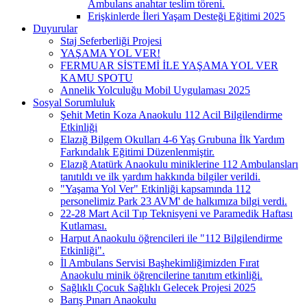
Ambulans anahtar teslim töreni.
Erişkinlerde İleri Yaşam Desteği Eğitimi 2025
Duyurular
Staj Seferberliği Projesi
YAŞAMA YOL VER!
FERMUAR SİSTEMİ İLE YAŞAMA YOL VER
KAMU SPOTU
Annelik Yolculuğu Mobil Uygulaması 2025
Sosyal Sorumluluk
Şehit Metin Koza Anaokulu 112 Acil Bilgilendirme
Etkinliği
Elazığ Bilgem Okulları 4-6 Yaş Grubuna İlk Yardım
Farkındalık Eğitimi Düzenlenmiştir.
Elazığ Atatürk Anaokulu miniklerine 112 Ambulansları
tanıtıldı ve ilk yardım hakkında bilgiler verildi.
"Yaşama Yol Ver" Etkinliği kapsamında 112
personelimiz Park 23 AVM' de halkımıza bilgi verdi.
22-28 Mart Acil Tıp Teknisyeni ve Paramedik Haftası
Kutlaması.
Harput Anaokulu öğrencileri ile "112 Bilgilendirme
Etkinliği".
İl Ambulans Servisi Başhekimliğimizden Fırat
Anaokulu minik öğrencilerine tanıtım etkinliği.
Sağlıklı Çocuk Sağlıklı Gelecek Projesi 2025
Barış Pınarı Anaokulu